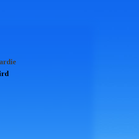
cardie
rd